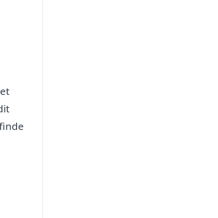
set
dit
 finde