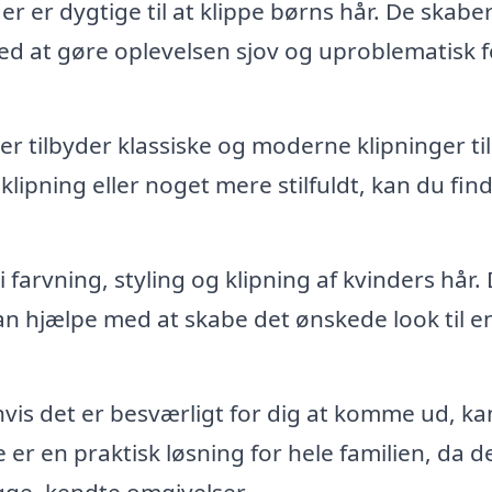
der er dygtige til at klippe børns hår. De skabe
d at gøre oplevelsen sjov og uproblematisk f
der tilbyder klassiske og moderne klipninger til
ipning eller noget mere stilfuldt, kan du fin
 farvning, styling og klipning af kvinders hår.
an hjælpe med at skabe det ønskede look til e
 hvis det er besværligt for dig at komme ud, ka
 er en praktisk løsning for hele familien, da d
ygge, kendte omgivelser.