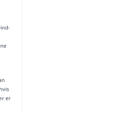
Find-
rne
an
hvis
er er