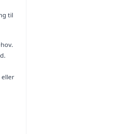
g til
ehov.
d.
 eller