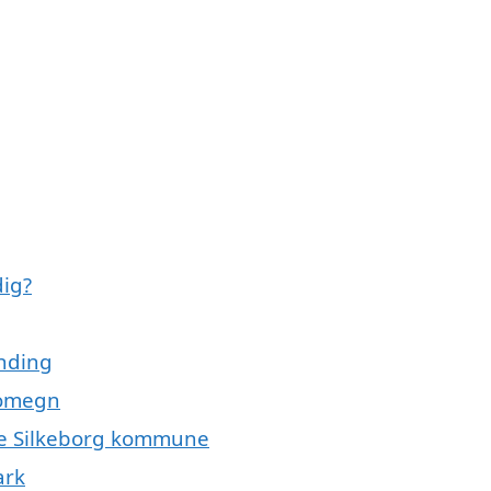
dig?
inding
g omegn
hele Silkeborg kommune
ark