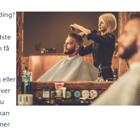
nding?
dste
n få
 eller
over
du
 kan
mmer