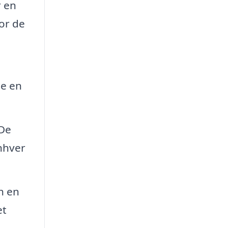
r en
or de
de en
 De
nhver
n en
et