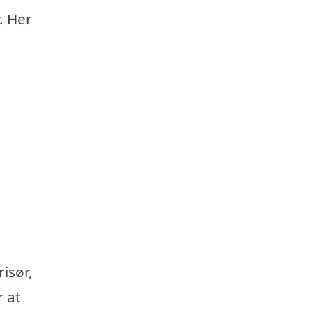
. Her
risør,
r at