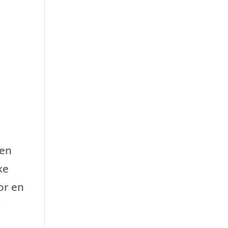
gen
ke
or en
g