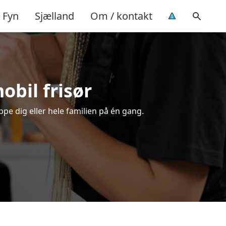
Fyn
Sjælland
Om / kontakt
obil frisør
ppe dig eller hele familien på én gang.