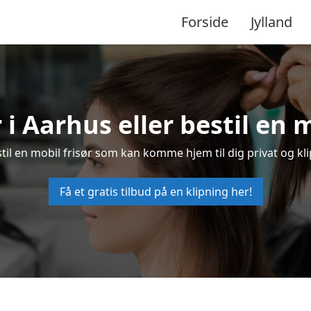
Forside
Jylland
r i Aarhus eller bestil en m
estil en mobil frisør som kan komme hjem til dig privat og kli
Få et gratis tilbud på en klipning her!