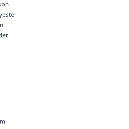
 kan
nyeste
an
det
rm