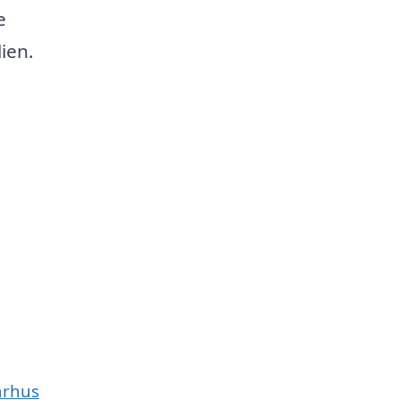
e
ien.
arhus