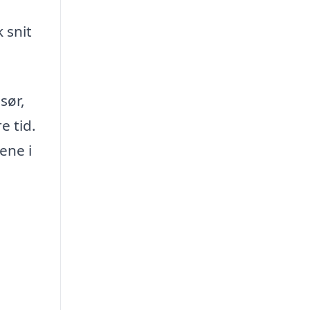
 snit
sør,
e tid.
ene i