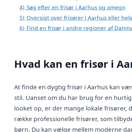
4)
Søg efter en frisør i Aarhus og omegn
5)
Oversigt over frisører i Aarhus eller 
6)
Find en frisør i andre regioner af Danm
Hvad kan en frisør i Aa
At finde en dygtig frisør i Aarhus kan være
stil. Uanset om du har brug for en hurtig 
looket op, er der mange lokale frisører, d
række professionelle frisører, som tilbyd
børn. Du kan vælge mellem moderne dame