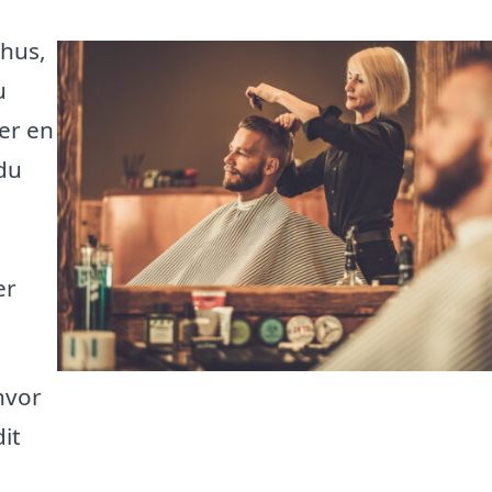
rhus,
u
er en
 du
er
hvor
dit