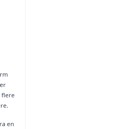
orm
ger
 flere
re.
ra en