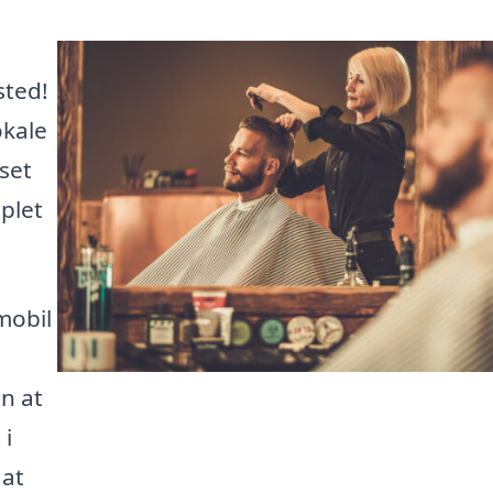
sted!
okale
set
plet
mobil
en at
 i
 at