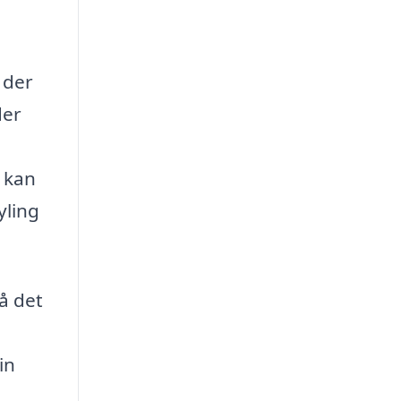
 der
der
 kan
yling
å det
in