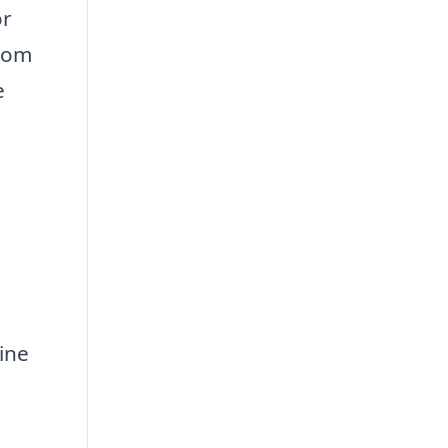
or
t om
e
dine