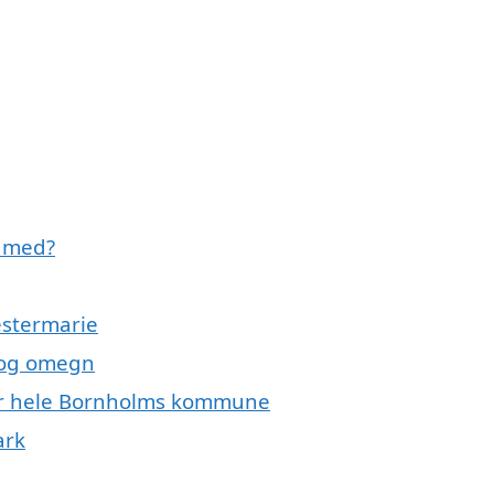
e med?
estermarie
e og omegn
ller hele Bornholms kommune
ark