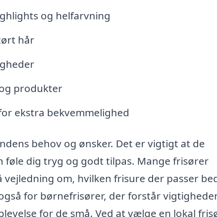
ighlights og helfarvning
tørt hår
ligheder
 og produkter
g for ekstra bekvemmelighed
kundens behov og ønsker. Det er vigtigt at de
n føle dig tryg og godt tilpas. Mange frisører
 vejledning om, hvilken frisure der passer beds
 også for børnefrisører, der forstår vigtighede
oplevelse for de små. Ved at vælge en lokal fris