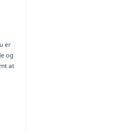
u er
ie og
mt at