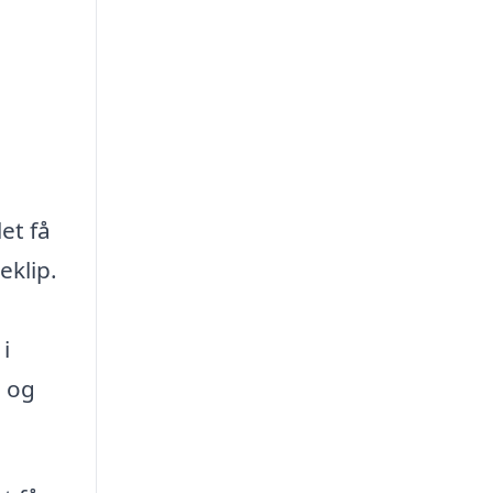
et få
eklip.
i
e og