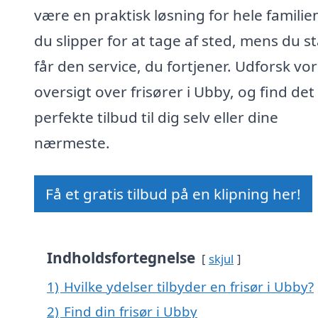
være en praktisk løsning for hele familien
du slipper for at tage af sted, mens du s
får den service, du fortjener. Udforsk vo
oversigt over frisører i Ubby, og find det
perfekte tilbud til dig selv eller dine
nærmeste.
Få et gratis tilbud på en klipning her!
Indholdsfortegnelse
skjul
1)
Hvilke ydelser tilbyder en frisør i Ubby?
2)
Find din frisør i Ubby