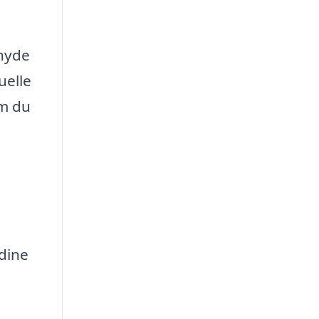
 nyde
uelle
om du
e
 dine