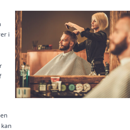
m
er i
r
f
 en
t kan