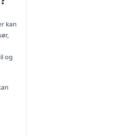
g?
er kan
ør,
il og
kan