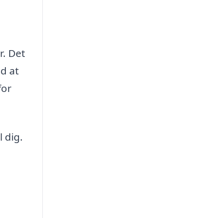
r. Det
d at
for
 dig.