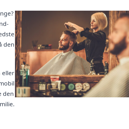
singe?
ind-
bedste
få den
eller
mobil
de den
milie.
!