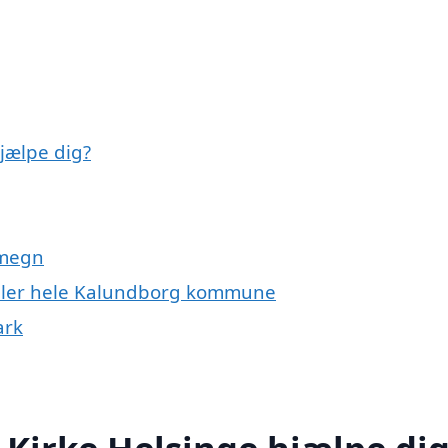
hjælpe dig?
omegn
e eller hele Kalundborg kommune
ark