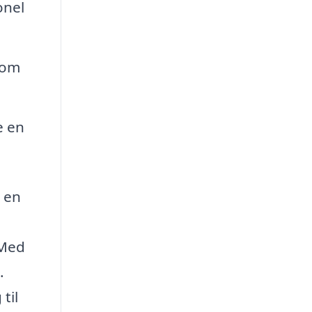
onel
som
e en
e en
 Med
.
til