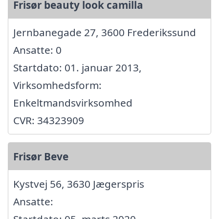
Frisør beauty look camilla
Jernbanegade 27, 3600 Frederikssund
Ansatte: 0
Startdato: 01. januar 2013,
Virksomhedsform:
Enkeltmandsvirksomhed
CVR: 34323909
Frisør Beve
Kystvej 56, 3630 Jægerspris
Ansatte:
Startdato: 05. marts 2020,