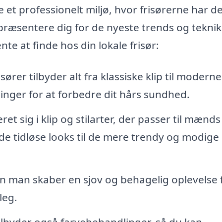
 et professionelt miljø, hvor frisørerne har d
 præsentere dig for de nyeste trends og teknik
nte at finde hos din lokale frisør:
sører tilbyder alt fra klassiske klip til moderne
inger for at forbedre dit hårs sundhed.
ret sig i klip og stilarter, der passer til mænds
e tidløse looks til de mere trendy og modige
n man skaber en sjov og behagelig oplevelse 
leg.
tilbyder også farvebehandlinger, så du kan