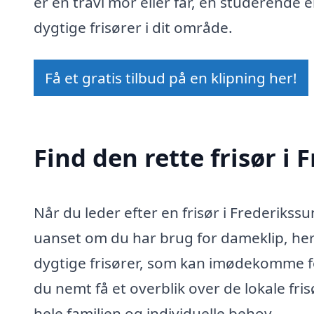
er en travl mor eller far, en studerende e
dygtige frisører i dit område.
Få et gratis tilbud på en klipning her!
Find den rette frisør i
Når du leder efter en frisør i Frederiks
uanset om du har brug for dameklip, herr
dygtige frisører, som kan imødekomme fors
du nemt få et overblik over de lokale fris
hele familien og individuelle behov.