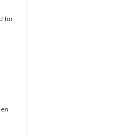
d for
 en