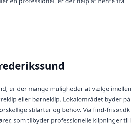
ller en professionel, er der help at hente fra
 Frederikssund
sund, er der mange muligheder at vælge imelle
eklip eller børneklip. Lokalområdet byder på 
kellige stilarter og behov. Via find-frisør.dk
ører, som tilbyder professionelle klipninger til