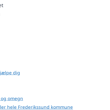
et
u
jælpe dig
nd og omegn
 eller hele Frederikssund kommune