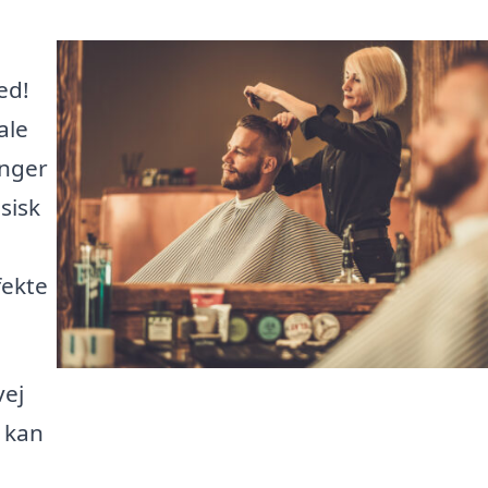
ed!
ale
inger
sisk
fekte
vej
m kan