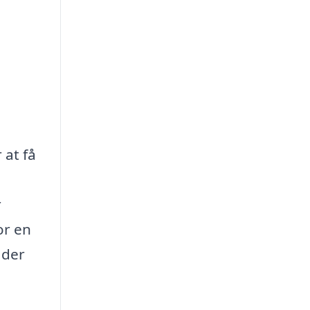
 at få
r
or en
 der