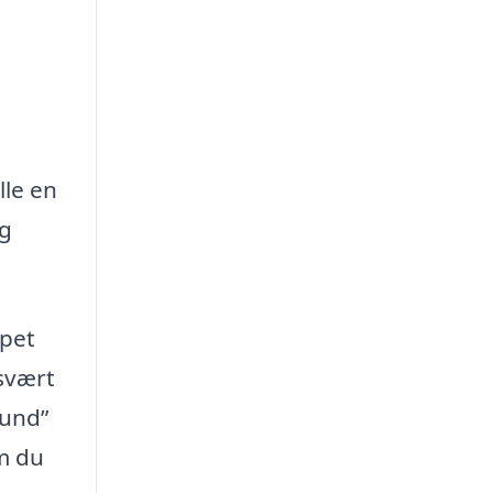
lle en
ig
ppet
 svært
sund”
om du