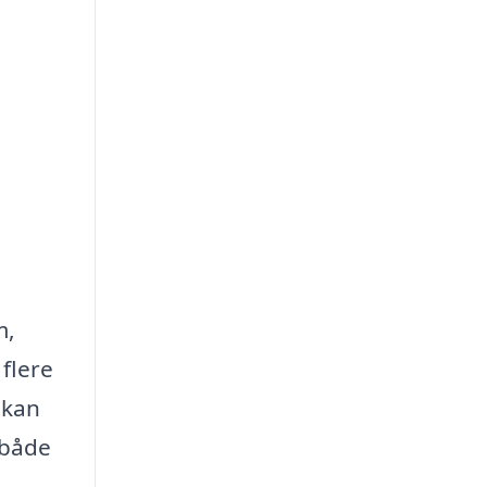
m,
flere
 kan
 både