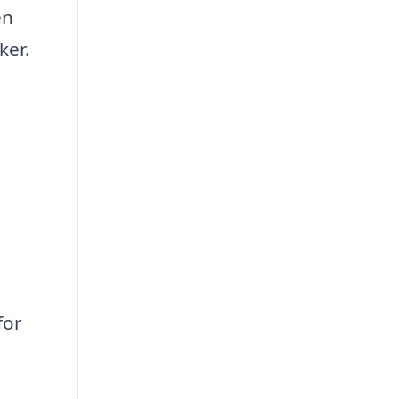
en
ker.
for