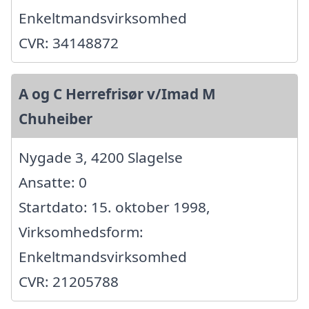
Enkeltmandsvirksomhed
CVR: 34148872
A og C Herrefrisør v/Imad M
Chuheiber
Nygade 3, 4200 Slagelse
Ansatte: 0
Startdato: 15. oktober 1998,
Virksomhedsform:
Enkeltmandsvirksomhed
CVR: 21205788