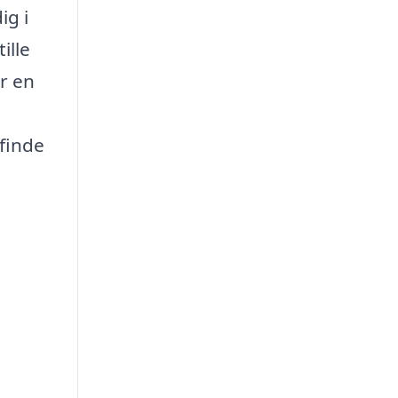
ig i
ille
er en
 finde