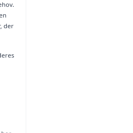
ehov.
 en
, der
 deres