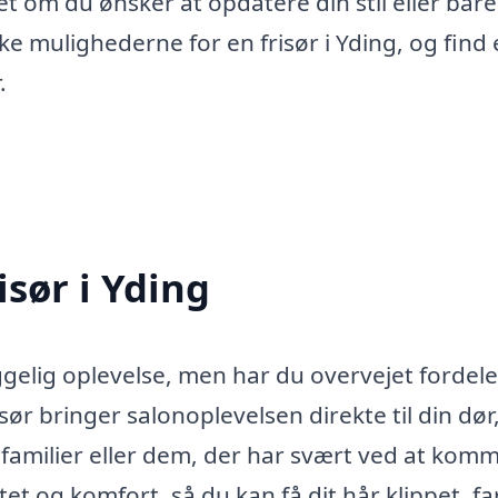
get om du ønsker at opdatere din stil eller bare
ke mulighederne for en frisør i Yding, og find 
.
isør i Yding
yggelig oplevelse, men har du overvejet fordel
sør bringer salonoplevelsen direkte til din dør
le familier eller dem, der har svært ved at kom
litet og komfort, så du kan få dit hår klippet, fa