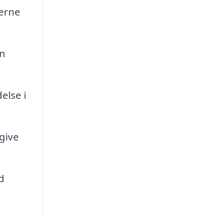
derne
en
else i
give
d