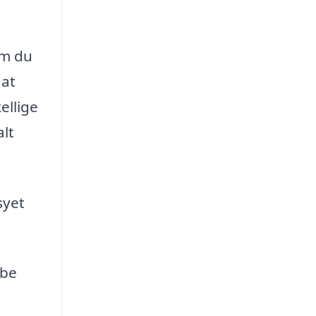
om du
 at
ellige
alt
syet
abe