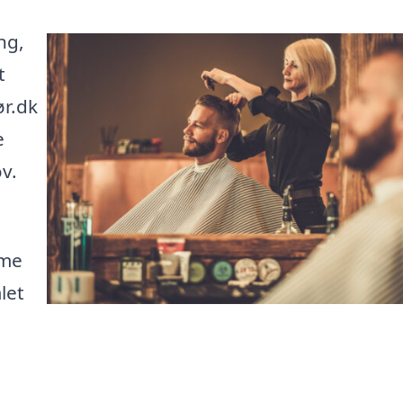
ng,
t
ør.dk
e
v.
mme
let