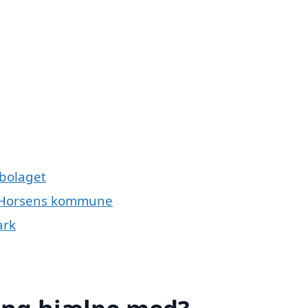
abolaget
le Horsens kommune
ark