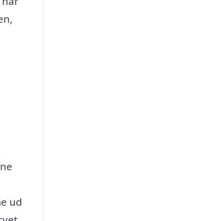
 har
en,
ene
,
me ud
rvet