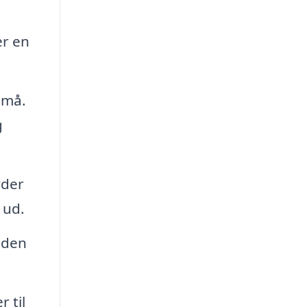
er en
små.
g
yder
 ud.
e den
 til