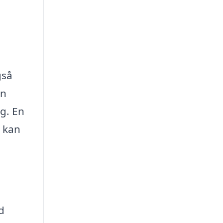
gså
en
ig. En
n kan
d