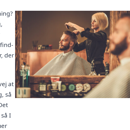
ning?
,
r
find-
r, der
ej at
g, så
Det
 så I
mer