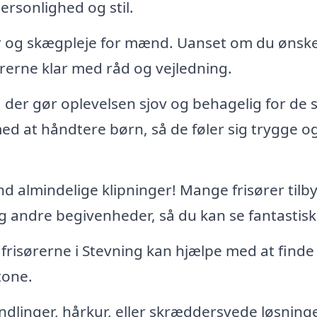
personlighed og stil.
er og skægpleje for mænd. Uanset om du ønsk
sørerne klar med råd og vejledning.
 der gør oplevelsen sjov og behagelig for de 
med at håndtere børn, så de føler sig trygge o
d almindelige klipninger! Mange frisører tilb
r og andre begivenheder, så du kan se fantastisk
– frisørerne i Stevning kan hjælpe med at find
tone.
linger, hårkur, eller skræddersyede løsninger