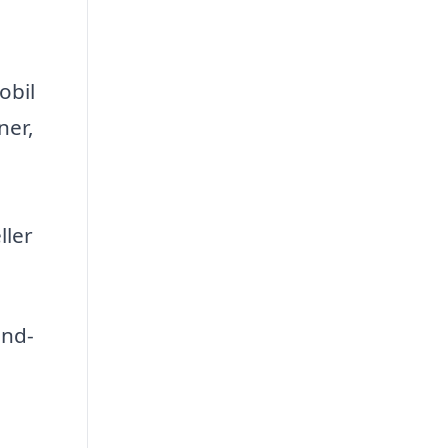
obil
ner,
ller
ind-