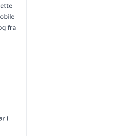
Dette
mobile
og fra
r i