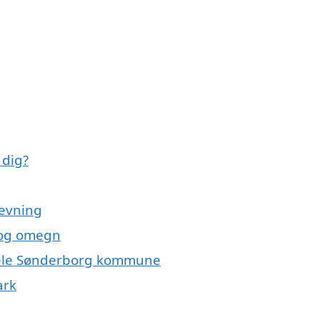
 dig?
tevning
g og omegn
r hele Sønderborg kommune
ark