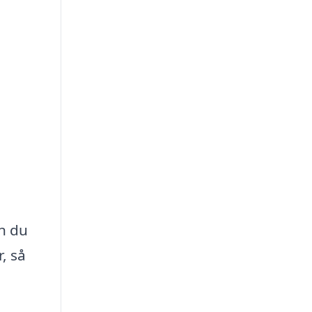
an du
, så