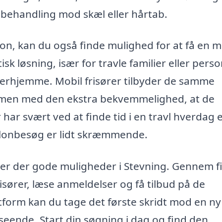
 behandling mod skæl eller hårtab.
lon, kan du også finde mulighed for at få en m
sk løsning, især for travle familier eller perso
d derhjemme. Mobil frisører tilbyder de samme
, men med den ekstra bekvemmelighed, at de
 har svært ved at finde tid i en travl hverdag e
alonbesøg er lidt skræmmende.
r, er der gode muligheder i Stevning. Gennem f
risører, læse anmeldelser og få tilbud på de
atform kan du tage det første skridt mod en ny
 udseende. Start din søgning i dag og find den