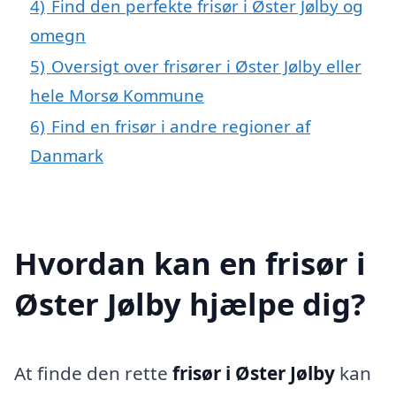
4)
Find den perfekte frisør i Øster Jølby og
omegn
5)
Oversigt over frisører i Øster Jølby eller
hele Morsø Kommune
6)
Find en frisør i andre regioner af
Danmark
Hvordan kan en frisør i
Øster Jølby hjælpe dig?
At finde den rette
frisør i Øster Jølby
kan