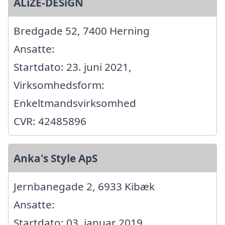
ALiZE-DESiGN
Bredgade 52, 7400 Herning
Ansatte:
Startdato: 23. juni 2021,
Virksomhedsform:
Enkeltmandsvirksomhed
CVR: 42485896
Anka's Style ApS
Jernbanegade 2, 6933 Kibæk
Ansatte:
Startdato: 03. januar 2019,