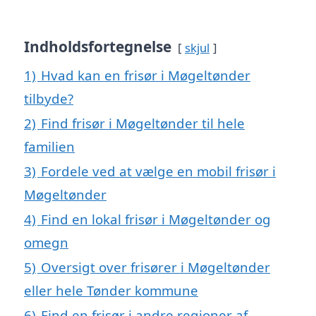
Indholdsfortegnelse
skjul
1)
Hvad kan en frisør i Møgeltønder
tilbyde?
2)
Find frisør i Møgeltønder til hele
familien
3)
Fordele ved at vælge en mobil frisør i
Møgeltønder
4)
Find en lokal frisør i Møgeltønder og
omegn
5)
Oversigt over frisører i Møgeltønder
eller hele Tønder kommune
6)
Find en frisør i andre regioner af