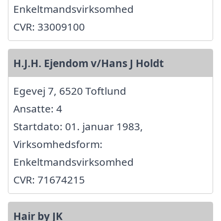
Enkeltmandsvirksomhed
CVR: 33009100
H.J.H. Ejendom v/Hans J Holdt
Egevej 7, 6520 Toftlund
Ansatte: 4
Startdato: 01. januar 1983,
Virksomhedsform:
Enkeltmandsvirksomhed
CVR: 71674215
Hair by JK