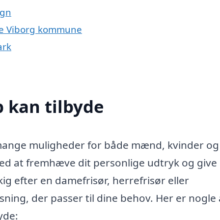
egn
hele Viborg kommune
ark
p kan tilbyde
r mange muligheder for både mænd, kvinder og
med at fremhæve dit personlige udtryk og give
kig efter en damefrisør, herrefrisør eller
sning, der passer til dine behov. Her er nogle 
yde: