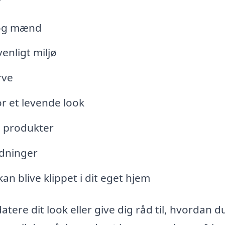
r og mænd
enligt miljø
rve
r et levende look
e produkter
edninger
an blive klippet i dit eget hjem
tere dit look eller give dig råd til, hvordan d