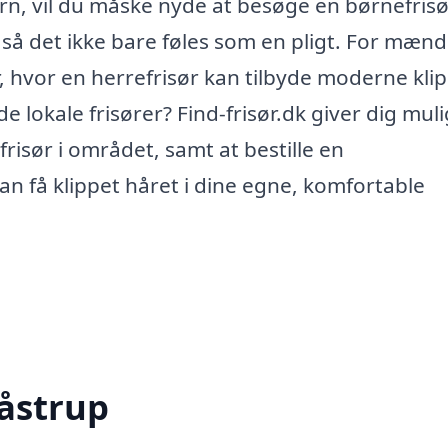
ørn, vil du måske nyde at besøge en børnefrisø
, så det ikke bare føles som en pligt. For mænd
, hvor en herrefrisør kan tilbyde moderne kli
 de lokale frisører? Find-frisør.dk giver dig mu
risør i området, samt at bestille en
n få klippet håret i dine egne, komfortable
Låstrup