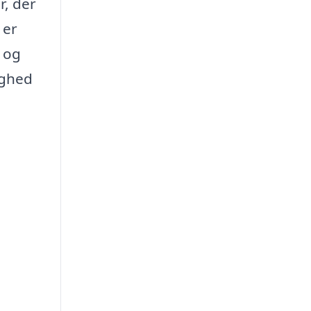
r, der
 er
p og
lighed