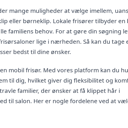
er der mange muligheder at vælge imellem, uan
ip eller børneklip. Lokale frisører tilbyder en
le familiens behov. For at gøre din søgning le
frisørsaloner lige i nærheden. Så kan du tage e
ser bedst til dine ønsker.
en mobil frisør. Med vores platform kan du hu
m til dig, hvilket giver dig fleksibilitet og kom
ravle familier, der ønsker at få klippet hår i
d til salon. Her er nogle fordelene ved at væ