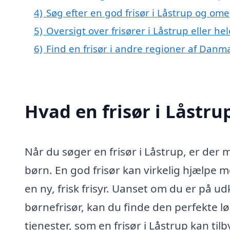
4)
Søg efter en god frisør i Låstrup og om
5)
Oversigt over frisører i Låstrup eller 
6)
Find en frisør i andre regioner af Danm
Hvad en frisør i Låstru
Når du søger en frisør i Låstrup, er de
børn. En god frisør kan virkelig hjælpe 
en ny, frisk frisyr. Uanset om du er på ud
børnefrisør, kan du finde den perfekte lø
tjenester, som en frisør i Låstrup kan tilb