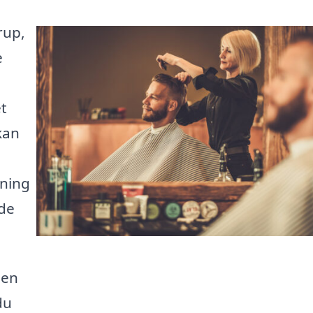
rup,
e
t
 kan
pning
ide
 en
du