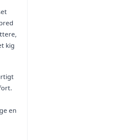
set
 bred
ttere,
t kig
rtigt
fort.
lge en