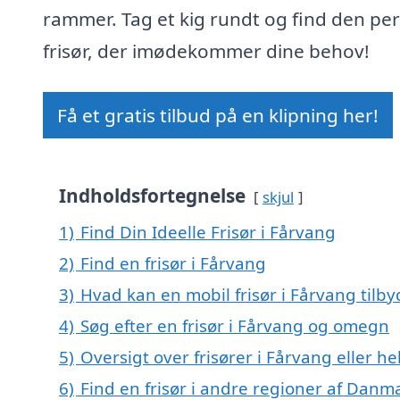
rammer. Tag et kig rundt og find den per
frisør, der imødekommer dine behov!
Få et gratis tilbud på en klipning her!
Indholdsfortegnelse
skjul
1)
Find Din Ideelle Frisør i Fårvang
2)
Find en frisør i Fårvang
3)
Hvad kan en mobil frisør i Fårvang tilby
4)
Søg efter en frisør i Fårvang og omegn
5)
Oversigt over frisører i Fårvang eller 
6)
Find en frisør i andre regioner af Danm