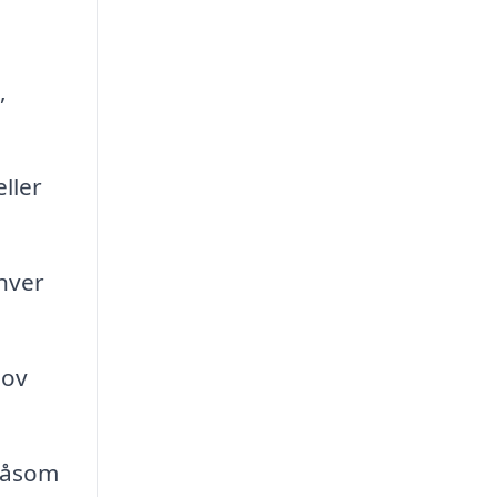
,
eller
nhver
jov
såsom