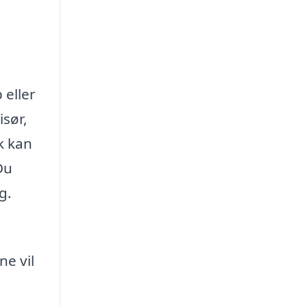
 eller
isør,
k kan
Du
g.
ne vil