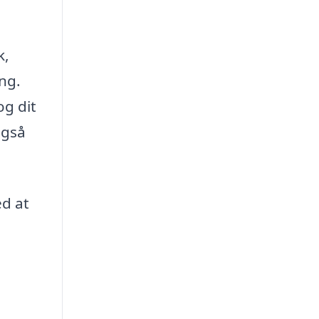
k,
ang.
og dit
også
ed at