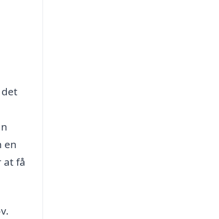
 det
an
n en
 at få
v.