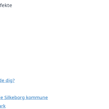
fekte
de dig?
hele Silkeborg kommune
ark