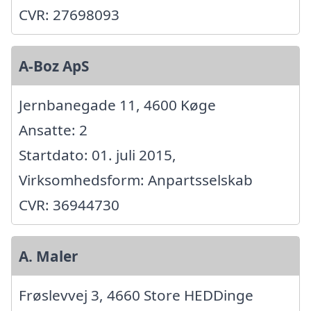
CVR: 27698093
A-Boz ApS
Jernbanegade 11, 4600 Køge
Ansatte: 2
Startdato: 01. juli 2015,
Virksomhedsform: Anpartsselskab
CVR: 36944730
A. Maler
Frøslevvej 3, 4660 Store HEDDinge