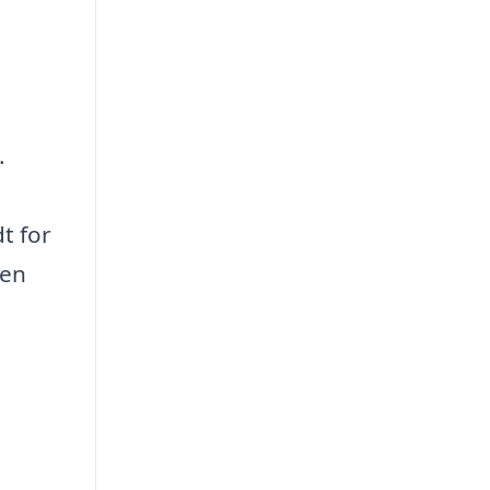
.
t for
den