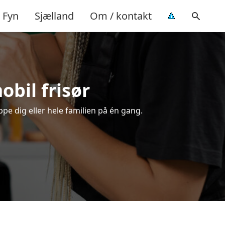
Fyn
Sjælland
Om / kontakt
obil frisør
ppe dig eller hele familien på én gang.