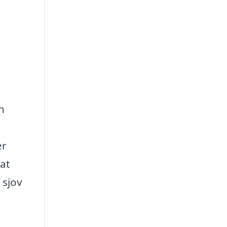
n
r
er
 at
 sjov