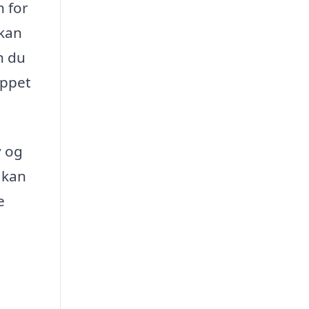
n for
 kan
n du
ippet
v og
 kan
e