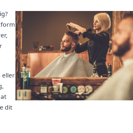
ig?
atform
er,
r
eller
g,
 at
e dit