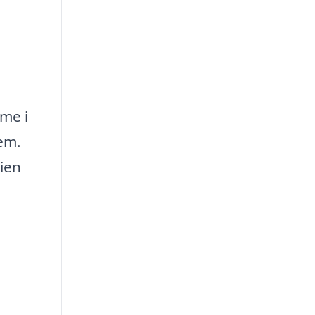
mme i
jem.
lien