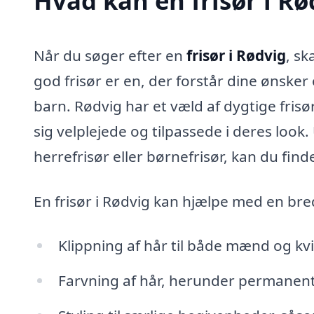
Hvad kan en frisør i Rø
Når du søger efter en
frisør i Rødvig
, sk
god frisør er en, der forstår dine ønske
barn. Rødvig har et væld af dygtige frisøre
sig velplejede og tilpassede i deres look
herrefrisør eller børnefrisør, kan du find
En frisør i Rødvig kan hjælpe med en bred
Klippning af hår til både mænd og kv
Farvning af hår, herunder permanen