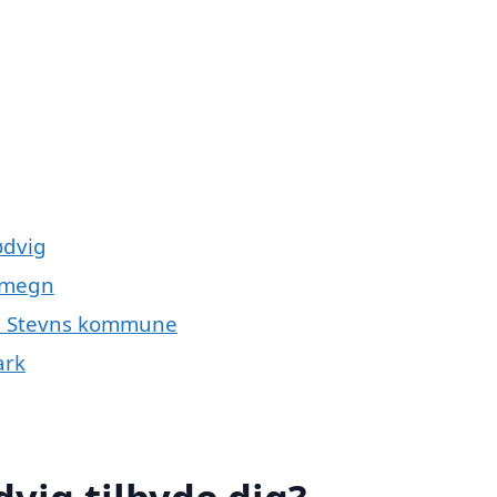
ødvig
 omegn
ele Stevns kommune
ark