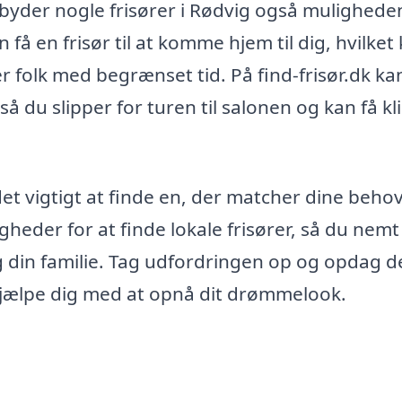
ilbyder nogle frisører i Rødvig også mulighede
 få en frisør til at komme hjem til dig, hvilket
ler folk med begrænset tid. På find-frisør.dk ka
 så du slipper for turen til salonen og kan få kl
det vigtigt at finde en, der matcher dine beho
heder for at finde lokale frisører, så du nemt
og din familie. Tag udfordringen op og opdag d
t hjælpe dig med at opnå dit drømmelook.