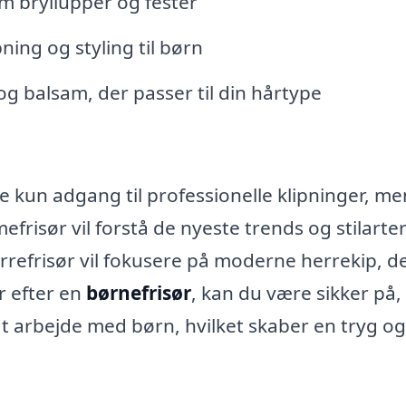
om bryllupper og fester
ning og styling til børn
g balsam, der passer til din hårtype
ke kun adgang til professionelle klipninger, me
frisør vil forstå de nyeste trends og stilarte
refrisør vil fokusere på moderne herrekip, d
er efter en
børnefrisør
, kan du være sikker på,
i at arbejde med børn, hvilket skaber en tryg og