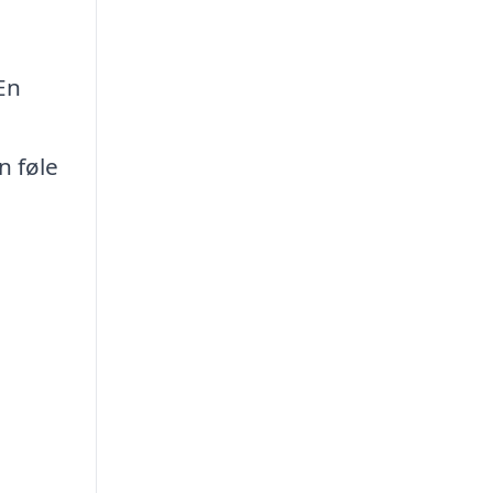
 En
n føle