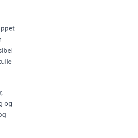
ippet
m
sibel
ulle
r,
ig og
 og