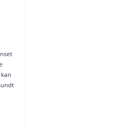
anset
e
r kan
 sundt