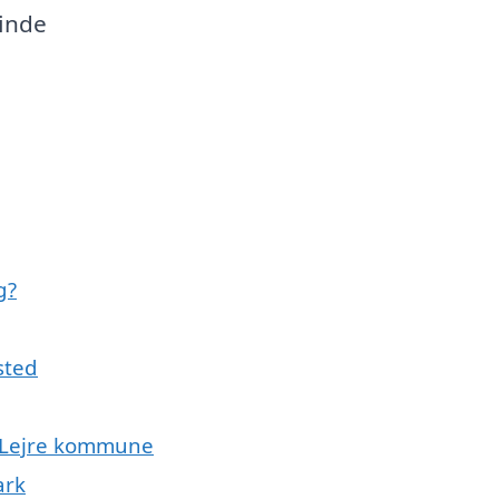
finde
g?
sted
le Lejre kommune
ark