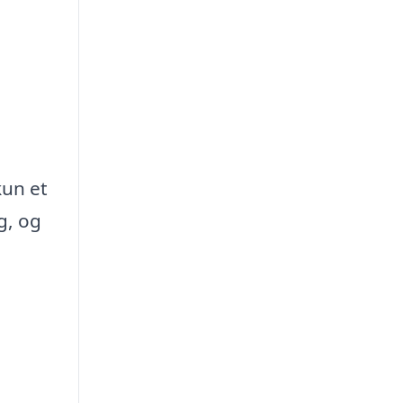
kun et
g, og