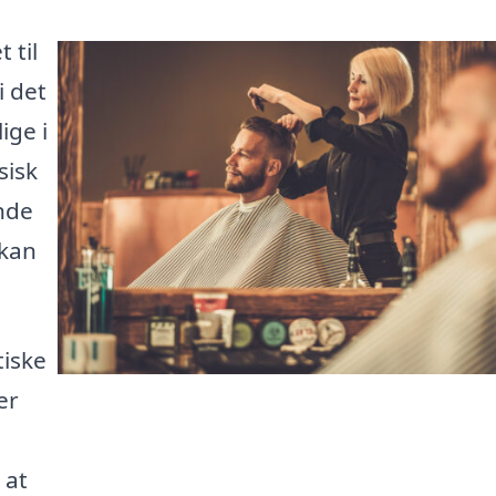
 til
i det
ige i
sisk
ende
 kan
iske
er
 at