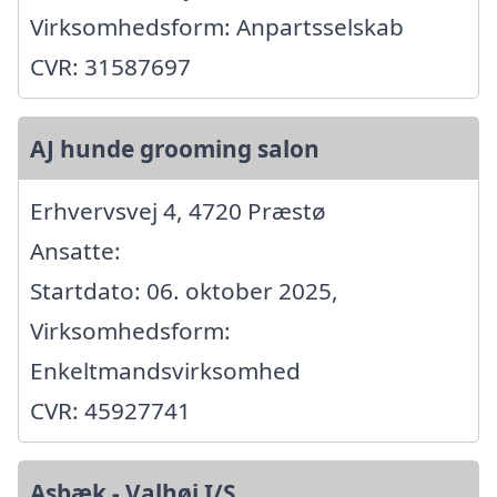
Virksomhedsform: Anpartsselskab
CVR: 31587697
AJ hunde grooming salon
Erhvervsvej 4, 4720 Præstø
Ansatte:
Startdato: 06. oktober 2025,
Virksomhedsform:
Enkeltmandsvirksomhed
CVR: 45927741
Asbæk - Valhøj I/S