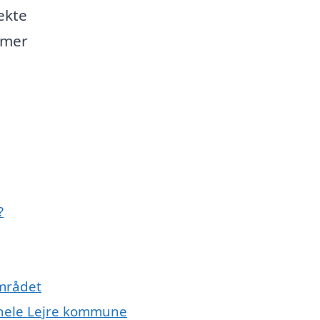
ekte
mmer
?
området
r hele Lejre kommune