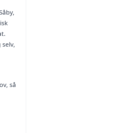
 Såby,
isk
at.
 selv,
ov, så