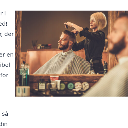
r i
ed!
r, der
er en
ibel
 for
 så
din