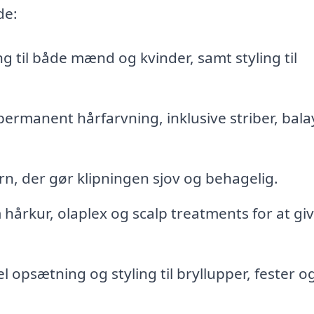
de:
ng til både mænd og kvinder, samt styling til
rmanent hårfarvning, inklusive striber, bal
ørn, der gør klipningen sjov og behagelig.
årkur, olaplex og scalp treatments for at giv
 opsætning og styling til bryllupper, fester o