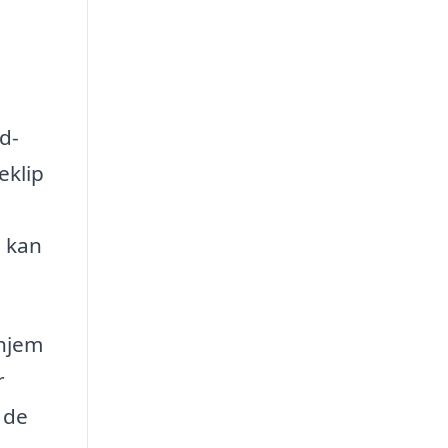
nd-
eklip
u kan
 hjem
r
 de