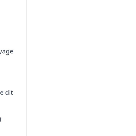
ayage
e dit
g