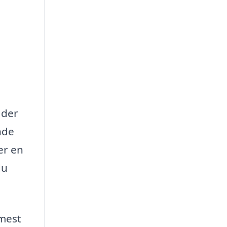
 der
nde
er en
du
 mest