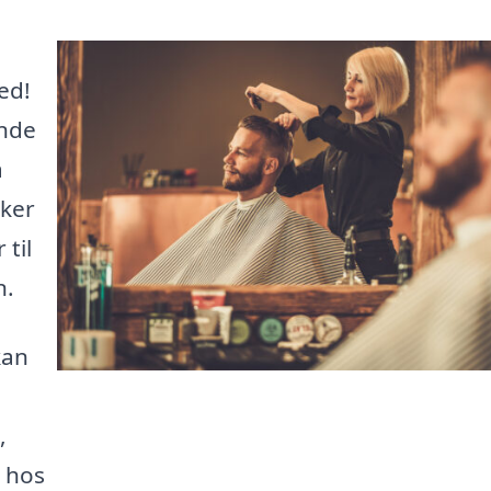
ed!
inde
a
sker
 til
n.
kan
,
 hos