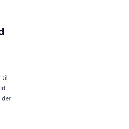
d
til
ld
, der