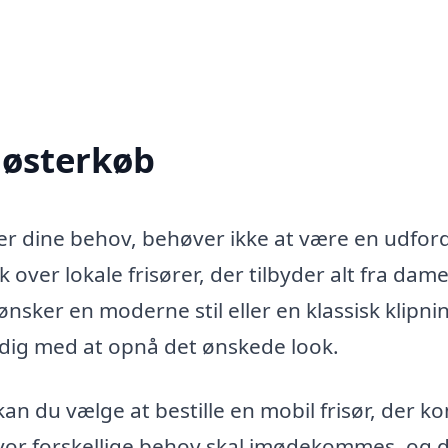
 Høsterkøb
lder dine behov, behøver ikke at være en udfor
k over lokale frisører, der tilbyder alt fra dame
nsker en moderne stil eller en klassisk klipnin
pe dig med at opnå det ønskede look.
 kan du vælge at bestille en mobil frisør, der 
r, hvor forskellige behov skal imødekommes, og 