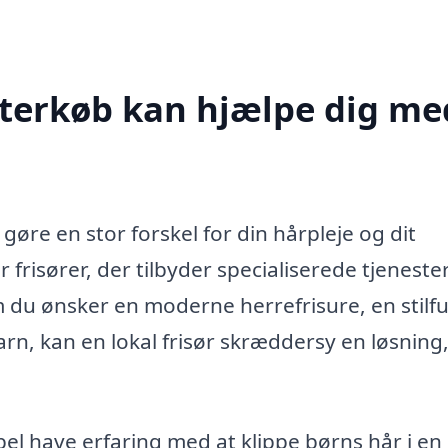
sterkøb kan hjælpe dig me
gøre en stor forskel for din hårpleje og dit
risører, der tilbyder specialiserede tjenester 
du ønsker en moderne herrefrisure, en stilfu
barn, kan en lokal frisør skræddersy en løsning
pel have erfaring med at klippe børns hår i en