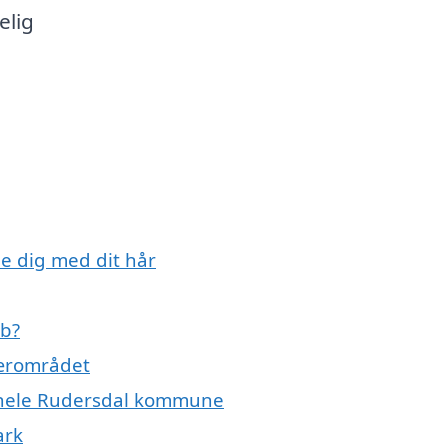
elig
e dig med dit hår
øb?
nærområdet
er hele Rudersdal kommune
ark