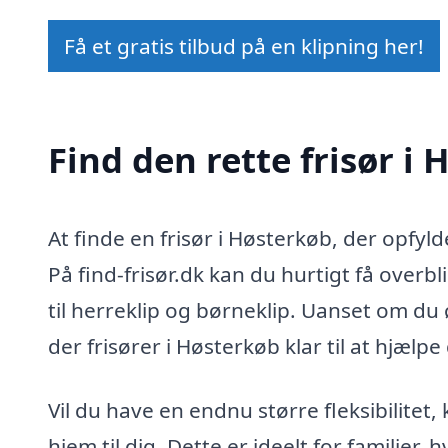
Få et gratis tilbud på en klipning her!
Find den rette frisør i
At finde en frisør i Høsterkøb, der opfy
På find-frisør.dk kan du hurtigt få overbli
til herreklip og børneklip. Uanset om du ø
der frisører i Høsterkøb klar til at hjæl
Vil du have en endnu større fleksibilitet,
hjem til dig. Dette er ideelt for familie