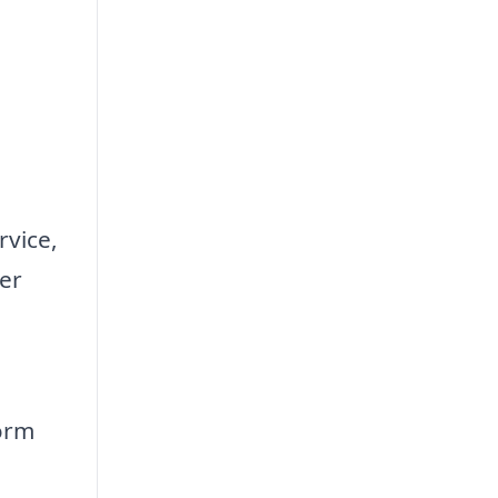
rvice,
 er
form