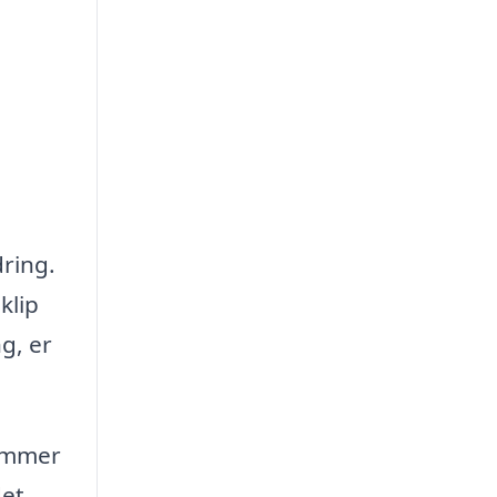
dring.
klip
g, er
kommer
det