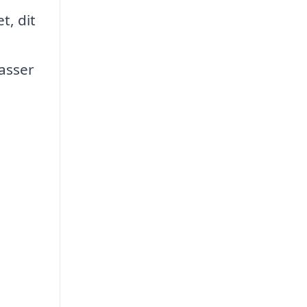
t, dit
passer