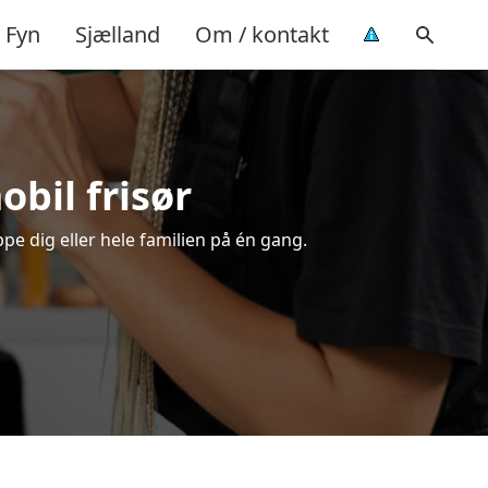
Fyn
Sjælland
Om / kontakt
obil frisør
ppe dig eller hele familien på én gang.