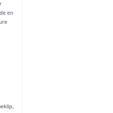
r
nde en
sure
eklip,