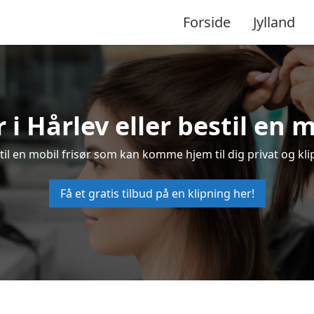
Forside
Jylland
r i Hårlev eller bestil en m
estil en mobil frisør som kan komme hjem til dig privat og kli
Få et gratis tilbud på en klipning her!