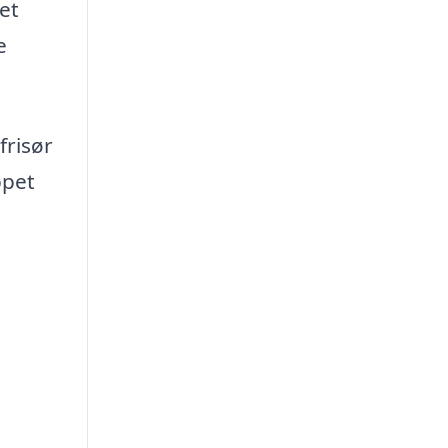
et
e
frisør
ppet