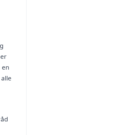
og
der
e en
alle
råd