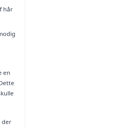
f hår
lmodig
e en
 Dette
skulle
d der