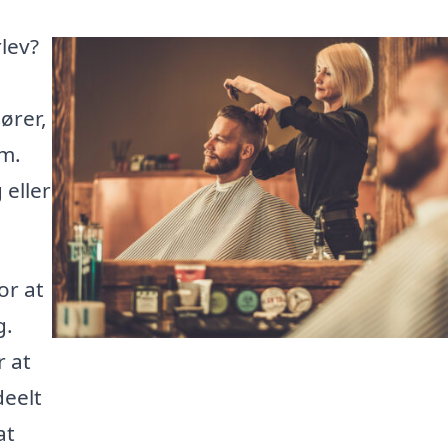
rlev?
ører,
om.
 eller
or at
g.
r at
deelt
at