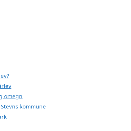
lev?
årlev
 og omegn
ele Stevns kommune
ark