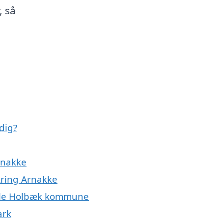
, så
dig?
Arnakke
kring Arnakke
 hele Holbæk kommune
ark