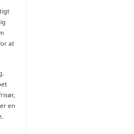
tigt
ig
em
or at
g.
pet
risør,
ler en
e.