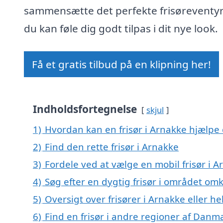
sammensætte det perfekte frisøreventyr
du kan føle dig godt tilpas i dit nye look.
Få et gratis tilbud på en klipning her!
Indholdsfortegnelse
skjul
1)
Hvordan kan en frisør i Arnakke hjælpe 
2)
Find den rette frisør i Arnakke
3)
Fordele ved at vælge en mobil frisør i 
4)
Søg efter en dygtig frisør i området om
5)
Oversigt over frisører i Arnakke eller
6)
Find en frisør i andre regioner af Danm