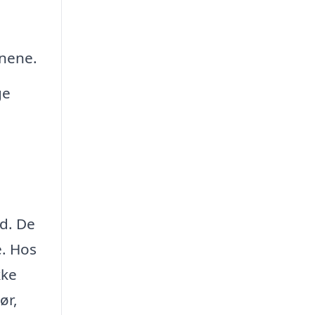
rnene.
ge
ed. De
e. Hos
kke
ør,