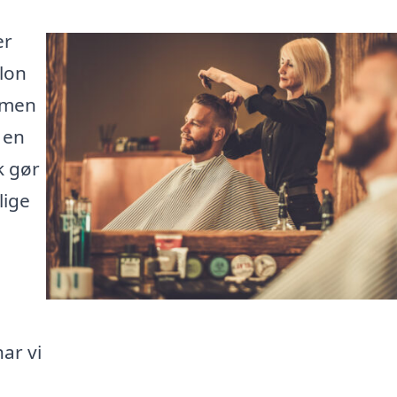
er
lon
, men
 en
k gør
lige
ar vi