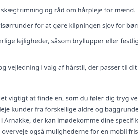
, skægtrimning og råd om hårpleje for mænd.
sørrunder for at gøre klipningen sjov for bø
ærlige lejligheder, såsom bryllupper eller festli
 vejledning i valg af hårstil, der passer til dit
et vigtigt at finde en, som du føler dig tryg v
pleje kunder fra forskellige aldre og baggrund
ør i Arnakke, der kan imødekomme dine specifi
t, overveje også mulighederne for en mobil fris