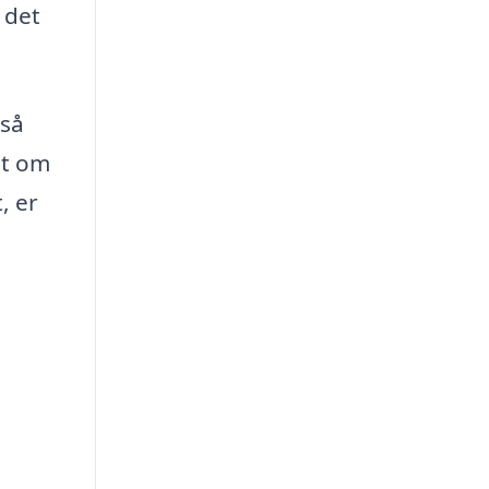
 det
gså
et om
, er