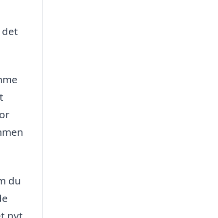
 det
omme
t
for
ammen
om du
de
t nyt