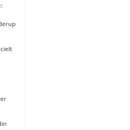
:
nderup
cielt
per
din