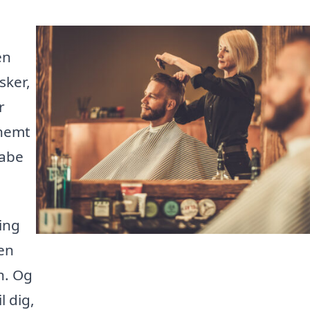
en
sker,
r
 nemt
kabe
ing
 en
n. Og
l dig,