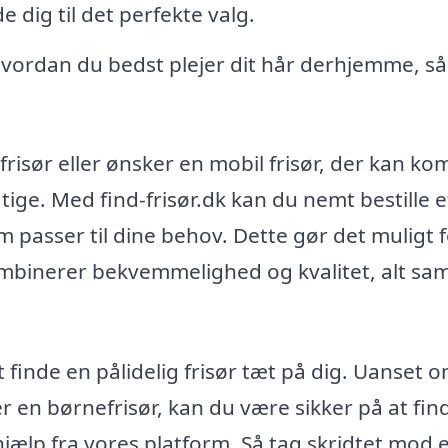
 dig til det perfekte valg.
, hvordan du bedst plejer dit hår derhjemme, så
risør eller ønsker en mobil frisør, der kan k
igtige. Med find-frisør.dk kan du nemt bestille e
om passer til dine behov. Dette gør det muligt 
kombinerer bekvemmelighed og kvalitet, alt s
finde en pålidelig frisør tæt på dig. Uanset 
er en børnefrisør, kan du være sikker på at fin
hjælp fra vores platform. Så tag skridtet mod e