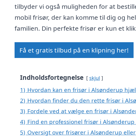
tilbyder vi også muligheden for at bestill
mobil frisør, der kan komme til dig og he
familien. Din perfekte frisør er kun et kli
Få et gratis tilbud på en klipning her!
Indholdsfortegnelse
skjul
1)
Hvordan kan en frisør i Alsønderup hjæ
2)
Hvordan finder du den rette frisør i Al
3)
Fordele ved at vælge en frisør i Alsønd
4)
Find en professionel frisør i Alsønderu
5)
Oversigt over frisører i Alsønderup ell