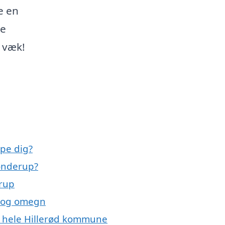
e en
le
k væk!
lpe dig?
sønderup?
erup
p og omegn
er hele Hillerød kommune