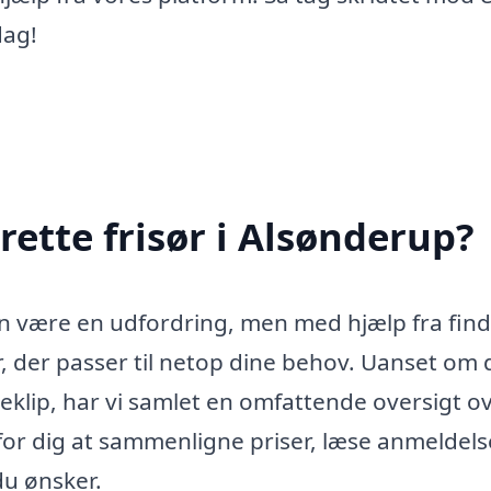
dag!
ette frisør i Alsønderup?
an være en udfordring, men med hjælp fra find
ør, der passer til netop dine behov. Uanset om 
neklip, har vi samlet en omfattende oversigt o
 for dig at sammenligne priser, læse anmeldel
 du ønsker.