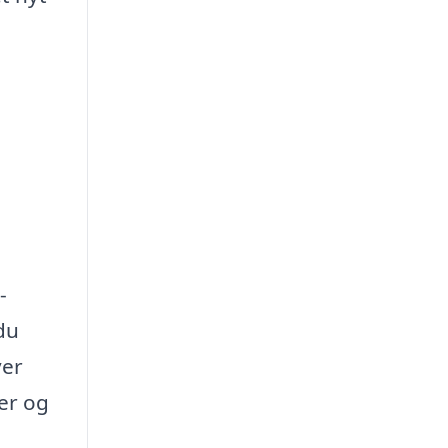
-
du
ver
ser og