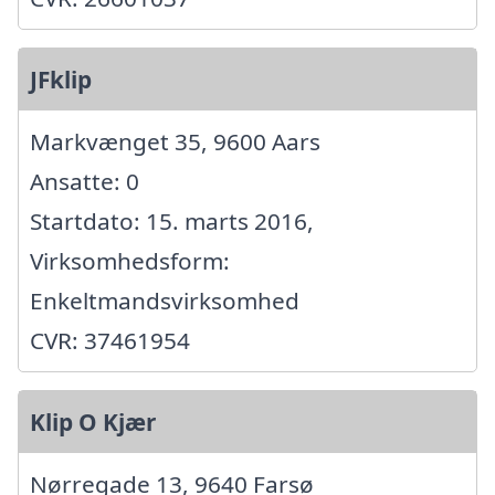
JFklip
Markvænget 35, 9600 Aars
Ansatte: 0
Startdato: 15. marts 2016,
Virksomhedsform:
Enkeltmandsvirksomhed
CVR: 37461954
Klip O Kjær
Nørregade 13, 9640 Farsø