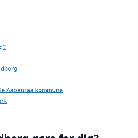
ig?
Padborg
 hele Aabenraa kommune
ark