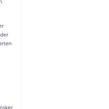
n
er
 der
forten
ønsker