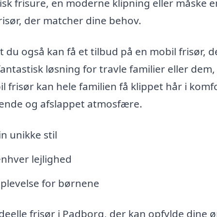
sk frisure, en moderne klipning eller måske e
risør, der matcher dine behov.
t du også kan få et tilbud på en mobil frisør, d
ntastisk løsning for travle familier eller dem,
l frisør kan hele familien få klippet hår i kom
egende og afslappet atmosfære.
n unikke stil
enhver lejlighed
 oplevelse for børnene
deelle frisør i Padborg, der kan opfylde dine 