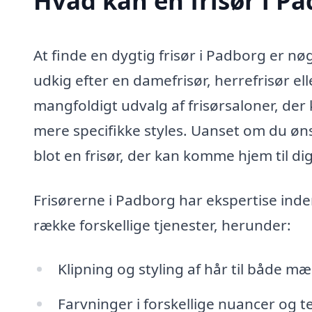
Hvad kan en frisør i Pa
At finde en dygtig frisør i Padborg er nøg
udkig efter en damefrisør, herrefrisør e
mangfoldigt udvalg af frisørsaloner, der
mere specifikke styles. Uanset om du øn
blot en frisør, der kan komme hjem til d
Frisørerne i Padborg har ekspertise ind
række forskellige tjenester, herunder:
Klipning og styling af hår til både m
Farvninger i forskellige nuancer og t