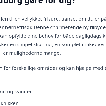
dborg gøre for dig?
len til en vellykket frisure, uanset om du er p
ller børnefrisør. Denne charmerende by tilbyde
 kan opfylde dine behov for både dagligdags k
sker en simpel klipning, en komplet makeover 
ig, er mulighederne mange.
en for forskellige områder og kan hjælpe med 
ænd og kvinder
eknikker