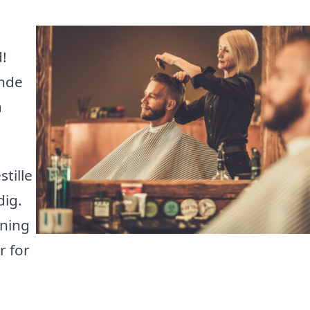
!
inde
a
tille
dig.
pning
r for