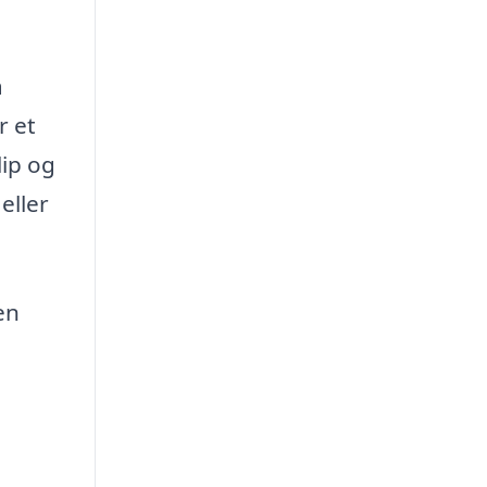
å
r et
lip og
eller
en