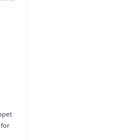
ippet
 for