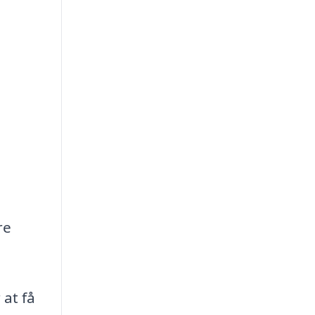
re
 at få