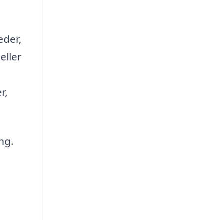
?
eder,
eller
r,
ng.