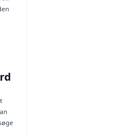
 den
ård
t
kan
esøge