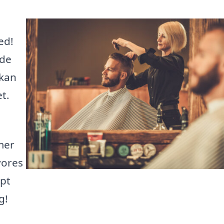
ed!
 de
 kan
t.
mer
vores
rpt
g!