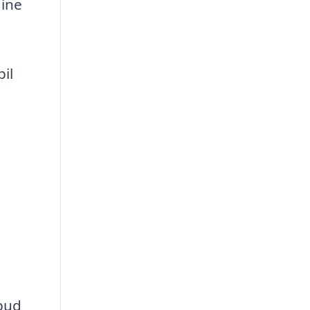
dine
il
lbud