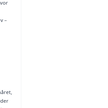
hvor
v –
håret,
yder