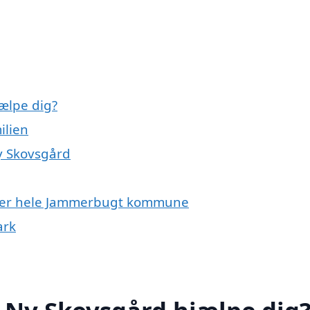
jælpe dig?
ilien
Ny Skovsgård
eller hele Jammerbugt kommune
ark