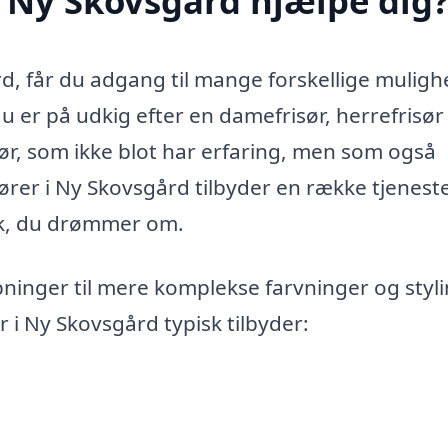
i Ny Skovsgård hjælpe dig
rd, får du adgang til mange forskellige muligh
 er på udkig efter en damefrisør, herrefrisør 
isør, som ikke blot har erfaring, men som også
ører i Ny Skovsgård tilbyder en række tjeneste
ok, du drømmer om.
ipninger til mere komplekse farvninger og styli
r i Ny Skovsgård typisk tilbyder: