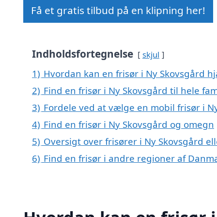
Få et gratis tilbud på en klipning her!
Indholdsfortegnelse
skjul
1)
Hvordan kan en frisør i Ny Skovsgård h
2)
Find en frisør i Ny Skovsgård til hele fam
3)
Fordele ved at vælge en mobil frisør i 
4)
Find en frisør i Ny Skovsgård og omegn
5)
Oversigt over frisører i Ny Skovsgård 
6)
Find en frisør i andre regioner af Danm