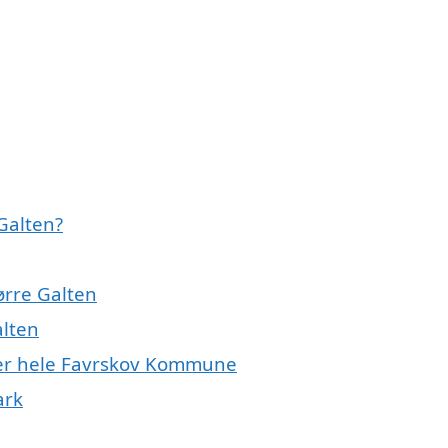
 Galten?
ørre Galten
alten
ller hele Favrskov Kommune
ark