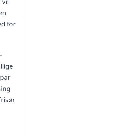
vil
 en
ed for
-
llige
 par
ning
risør