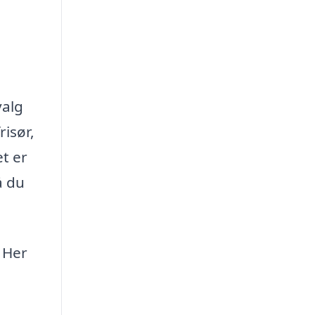
valg
risør,
et er
å du
. Her