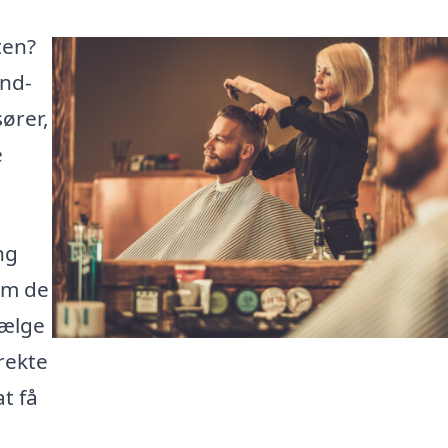
ten?
ind-
sører,
e
ng
 om de
vælge
irekte
at få