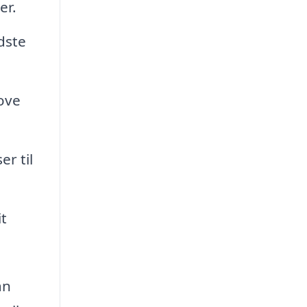
er.
dste
jove
r til
it
an