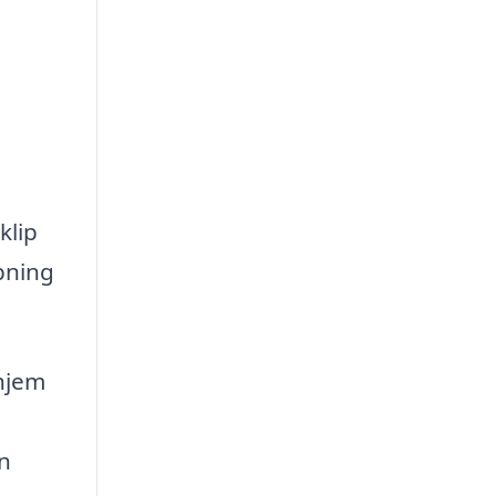
klip
pning
 hjem
an