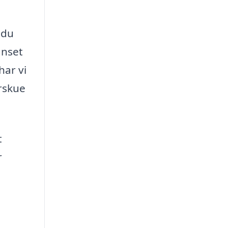
 du
anset
har vi
erskue
t
r