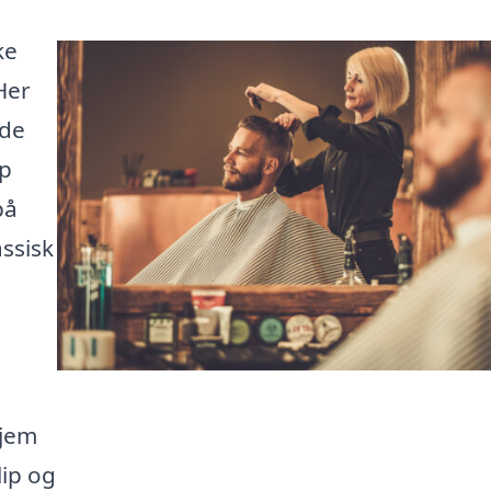
ke
Her
nde
op
på
assisk
hjem
lip og