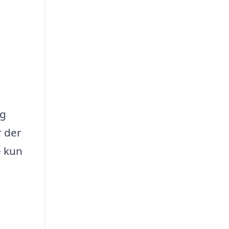
og
r der
e kun