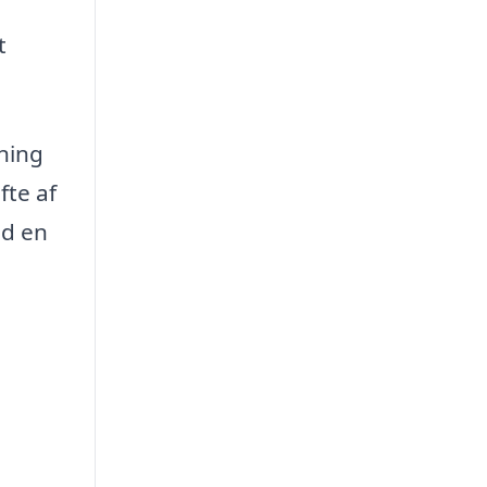
t
kning
fte af
ad en