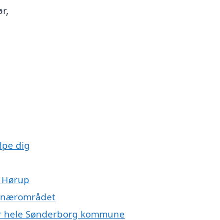
r,
lpe dig
e Hørup
og nærområdet
ller hele Sønderborg kommune