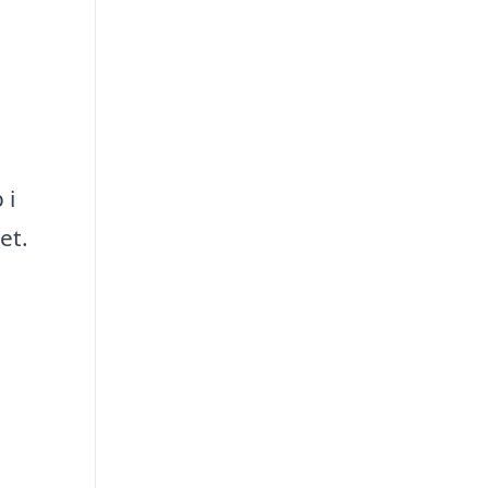
 i
et.