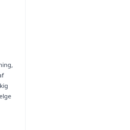
ning,
af
dkig
vælge