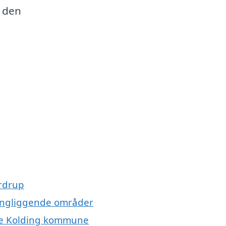
r den
g
ordrup
kringliggende områder
hele Kolding kommune