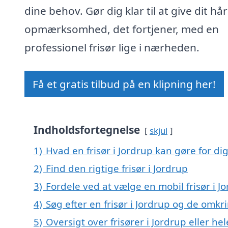
dine behov. Gør dig klar til at give dit hå
opmærksomhed, det fortjener, med en
professionel frisør lige i nærheden.
Få et gratis tilbud på en klipning her!
Indholdsfortegnelse
skjul
1)
Hvad en frisør i Jordrup kan gøre for di
2)
Find den rigtige frisør i Jordrup
3)
Fordele ved at vælge en mobil frisør i J
4)
Søg efter en frisør i Jordrup og de om
5)
Oversigt over frisører i Jordrup eller 