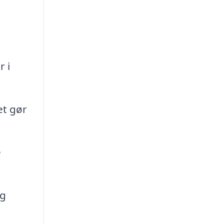
r i
et gør
e
og