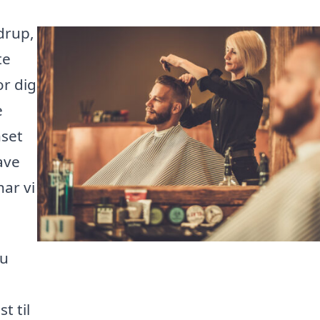
rdrup,
te
or dig
e
nset
ave
har vi
du
t til