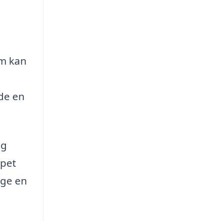
rm kan
nde en
og
ppet
lge en