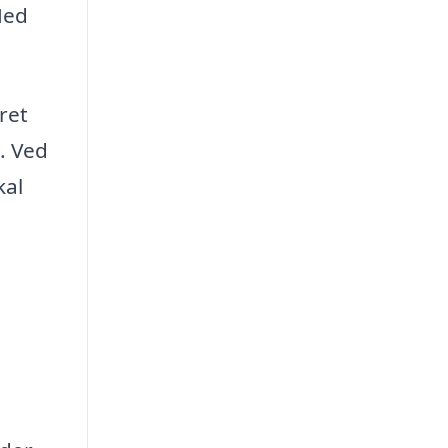
Med
ret
. Ved
kal