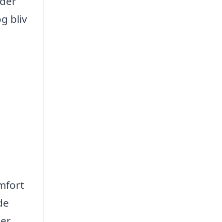
 der
g bliv
omfort
de
ler