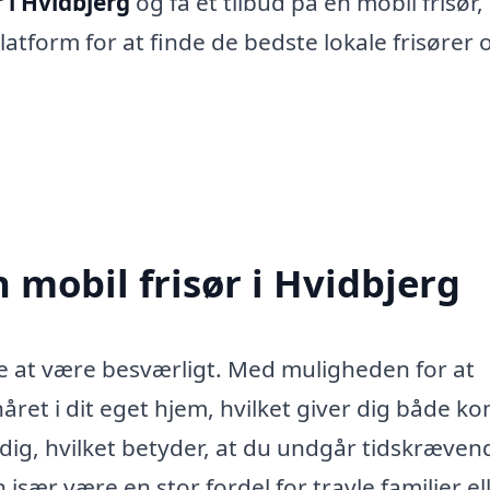
r i Hvidbjerg
og få et tilbud på en mobil frisør,
platform for at finde de bedste lokale frisører o
 mobil frisør i Hvidbjerg
kke at være besværligt. Med muligheden for at
 håret i dit eget hjem, hvilket giver dig både k
l dig, hvilket betyder, at du undgår tidskræven
 især være en stor fordel for travle familier el