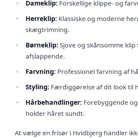
Dameklip:
Forskellige klippe- og farve
Herreklip:
Klassiske og moderne herrefr
skægtrimning.
Børneklip:
Sjove og skånsomme klip t
afslappende.
Farvning:
Professionel farvning af h
Styling:
Færdiggørelse af dit look til 
Hårbehandlinger:
Forebyggende og p
holder håret sundt.
At vælge en frisør i Hvidbjerg handler i