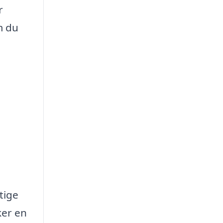
r
m du
tige
ker en