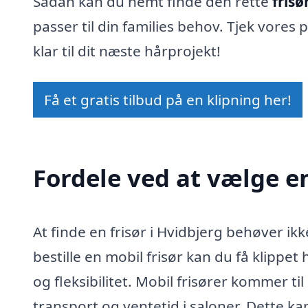
Sådan kan du nemt finde den rette
frisø
passer til din families behov. Tjek vores 
klar til dit næste hårprojekt!
Få et gratis tilbud på en klipning her!
Fordele ved at vælge en
At finde en frisør i Hvidbjerg behøver i
bestille en mobil frisør kan du få klippet
og fleksibilitet. Mobil frisører kommer ti
transport og ventetid i saloner. Dette kan