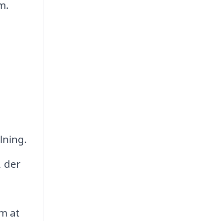
m.
g
lning.
 der
om at