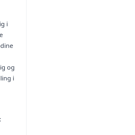
g i
de
 dine
dig og
ing i
: