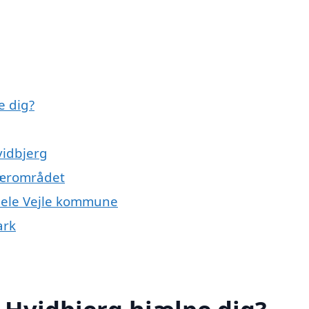
e dig?
vidbjerg
 nærområdet
r hele Vejle kommune
ark