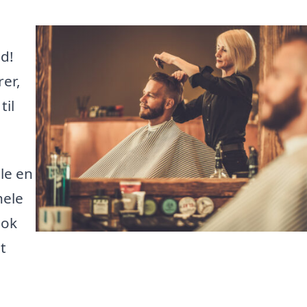
ed!
rer,
til
lle en
hele
ook
t