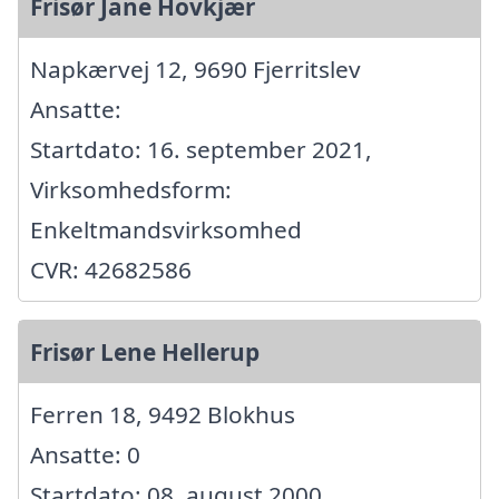
Frisør Jane Hovkjær
Napkærvej 12, 9690 Fjerritslev
Ansatte:
Startdato: 16. september 2021,
Virksomhedsform:
Enkeltmandsvirksomhed
CVR: 42682586
Frisør Lene Hellerup
Ferren 18, 9492 Blokhus
Ansatte: 0
Startdato: 08. august 2000,