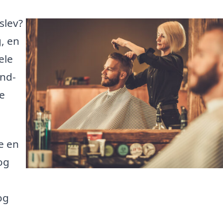
slev?
, en
ele
ind-
le
e en
og
og