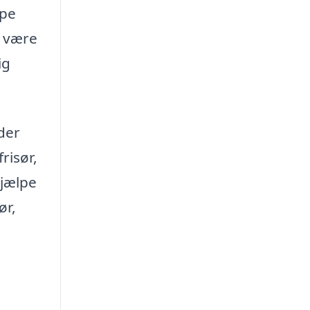
ppe
t være
ig
 der
risør,
hjælpe
ør,