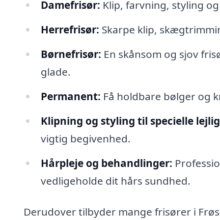
Damefrisør:
Klip, farvning, styling o
Herrefrisør:
Skarpe klip, skægtrimming
Børnefrisør:
En skånsom og sjov frisø
glade.
Permanent:
Få holdbare bølger og kr
Klipning og styling til specielle lejl
vigtig begivenhed.
Hårpleje og behandlinger:
Professio
vedligeholde dit hårs sundhed.
Derudover tilbyder mange frisører i Frøsl