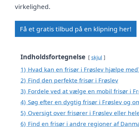
virkelighed.
Få et gratis tilbud på en klipning her!
Indholdsfortegnelse
skjul
1)
Hvad kan en frisør i Frøslev hjælpe med
2)
Find den perfekte frisør i Frøslev
3)
Fordele ved at vælge en mobil frisør i F
4)
Søg efter en dygtig frisør i Frøslev og 
5)
Oversigt over frisører i Frøslev eller 
6)
Find en frisør i andre regioner af Danm