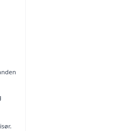
 anden
g
isør.