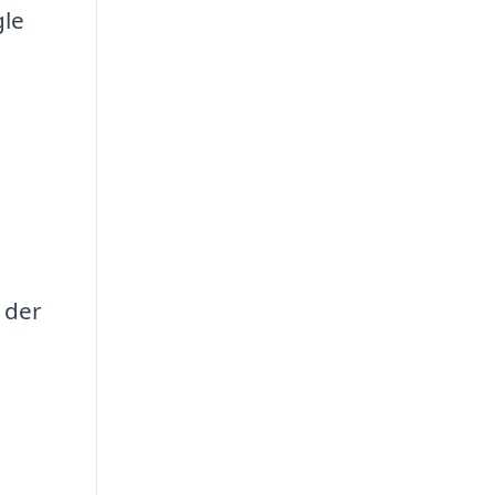
gle
 der