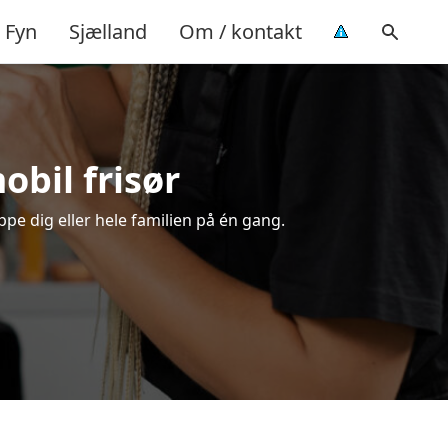
Fyn
Sjælland
Om / kontakt
mobil frisør
ippe dig eller hele familien på én gang.