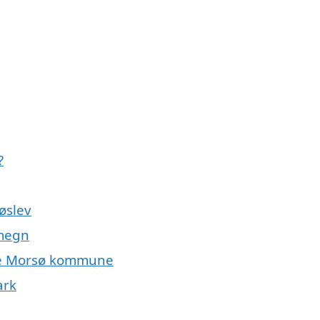
?
røslev
omegn
hele Morsø kommune
ark