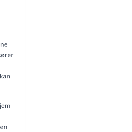
ine
sører
 kan
hjem
 en