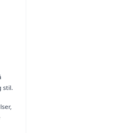
å
stil.
lser,
e