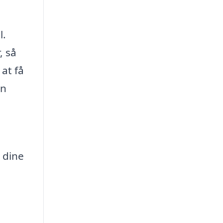
l.
, så
 at få
an
e dine