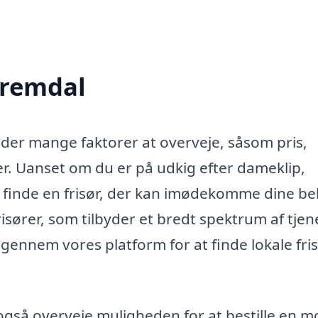
 Bremdal
r der mange faktorer at overveje, såsom pris,
ker. Uanset om du er på udkig efter dameklip,
 at finde en frisør, der kan imødekomme dine be
isører, som tilbyder et bredt spektrum af tjen
 gennem vores platform for at finde lokale fri
også overveje muligheden for at bestille en m