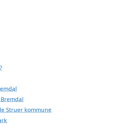
?
Bremdal
f Bremdal
hele Struer kommune
ark