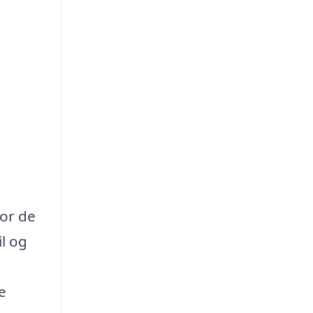
vor de
il og
e