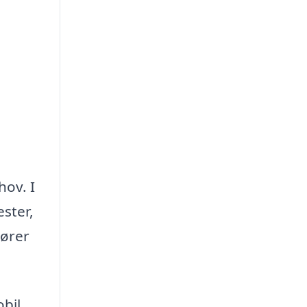
hov. I
ester,
sører
obil