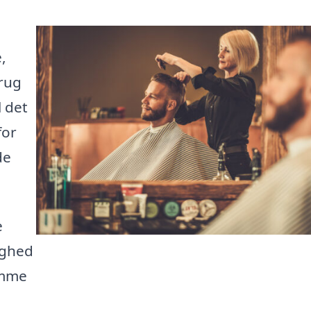
,
brug
l det
for
de
e
ighed
komme