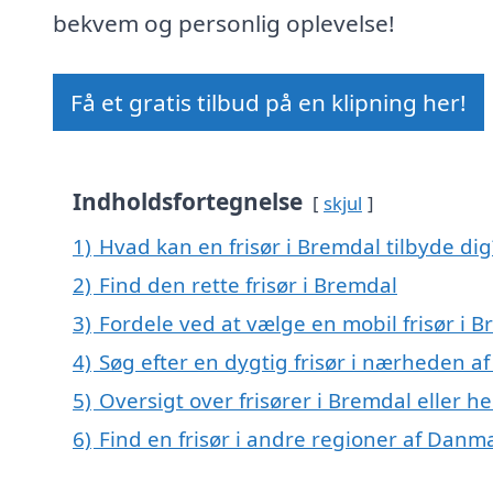
bekvem og personlig oplevelse!
Få et gratis tilbud på en klipning her!
Indholdsfortegnelse
skjul
1)
Hvad kan en frisør i Bremdal tilbyde dig
2)
Find den rette frisør i Bremdal
3)
Fordele ved at vælge en mobil frisør i 
4)
Søg efter en dygtig frisør i nærheden a
5)
Oversigt over frisører i Bremdal eller 
6)
Find en frisør i andre regioner af Danm