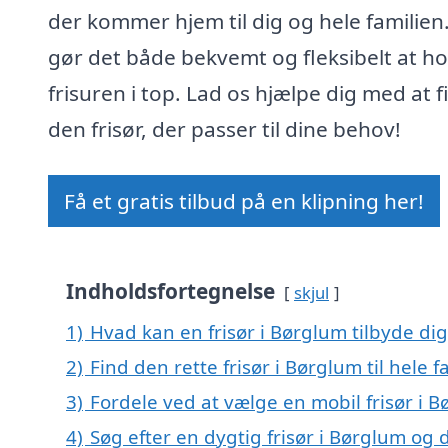
der kommer hjem til dig og hele familien
gør det både bekvemt og fleksibelt at ho
frisuren i top. Lad os hjælpe dig med at 
den frisør, der passer til dine behov!
Få et gratis tilbud på en klipning her!
Indholdsfortegnelse
skjul
1)
Hvad kan en frisør i Børglum tilbyde dig
2)
Find den rette frisør i Børglum til hele f
3)
Fordele ved at vælge en mobil frisør i 
4)
Søg efter en dygtig frisør i Børglum o