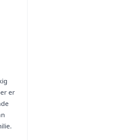
kig
der er
inde
an
ilie.