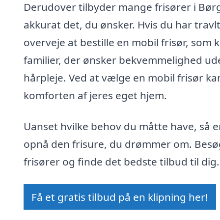
Derudover tilbyder mange frisører i Bør
akkurat det, du ønsker. Hvis du har travlt
overveje at bestille en mobil frisør, som 
familier, der ønsker bekvemmelighed ud
hårpleje. Ved at vælge en mobil frisør kan
komforten af jeres eget hjem.
Uanset hvilke behov du måtte have, så er
opnå den frisure, du drømmer om. Besøg f
frisører og finde det bedste tilbud til di
Få et gratis tilbud på en klipning her!