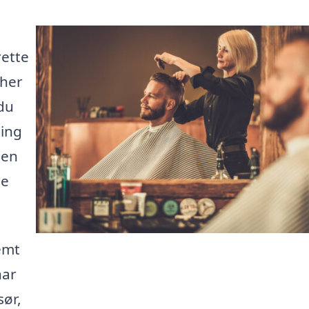
rette
 her
du
ling
 en
ne
emt
har
sør,