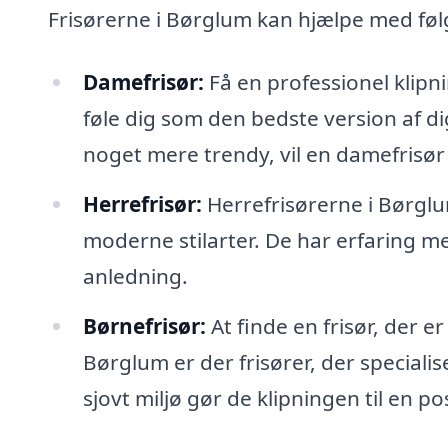
Frisørerne i Børglum kan hjælpe med fø
Damefrisør:
Få en professionel klipni
føle dig som den bedste version af di
noget mere trendy, vil en damefrisø
Herrefrisør:
Herrefrisørerne i Børglum 
moderne stilarter. De har erfaring m
anledning.
Børnefrisør:
At finde en frisør, der e
Børglum er der frisører, der specialis
sjovt miljø gør de klipningen til en po