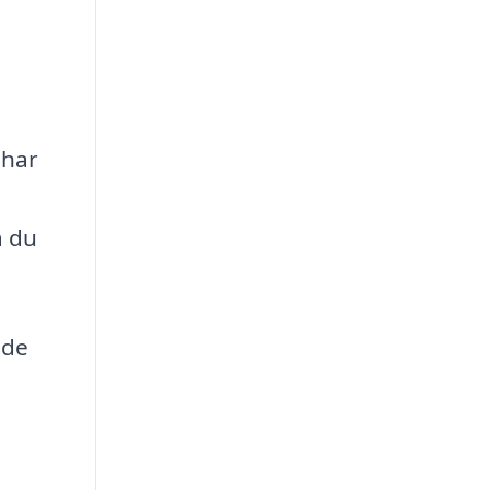
 har
å du
 de