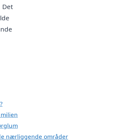
. Det
lde
finde
?
amilien
Børglum
g de nærliggende områder