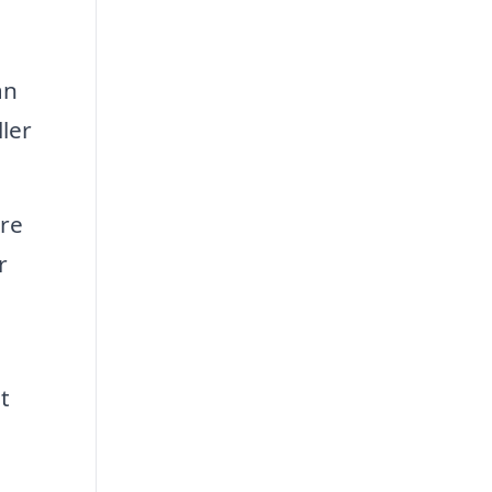
an
ler
ere
r
t