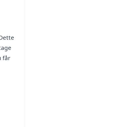
 Dette
 tage
 får