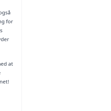
 også
ng for
s
yder
med at
e
net!