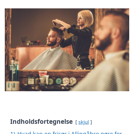
Indholdsfortegnelse
skjul
1)
Hvad kan en frisør i Allingåbro gøre for