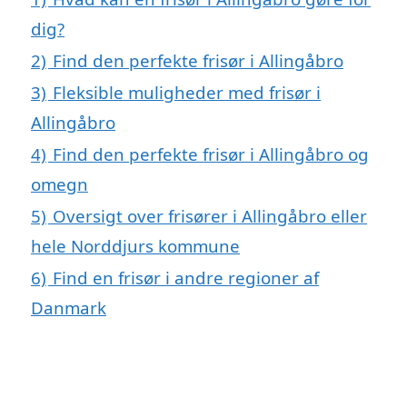
dig?
2)
Find den perfekte frisør i Allingåbro
3)
Fleksible muligheder med frisør i
Allingåbro
4)
Find den perfekte frisør i Allingåbro og
omegn
5)
Oversigt over frisører i Allingåbro eller
hele Norddjurs kommune
6)
Find en frisør i andre regioner af
Danmark