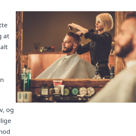
tte
g at
alt
.
an
v, og
lige
 mod