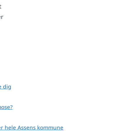
t
er
e dig
mose?
ller hele Assens kommune