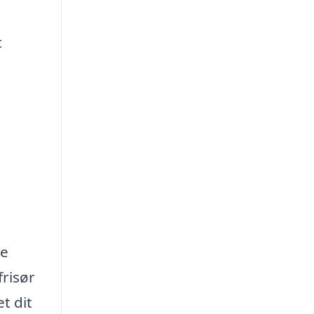
t
te
frisør
t dit