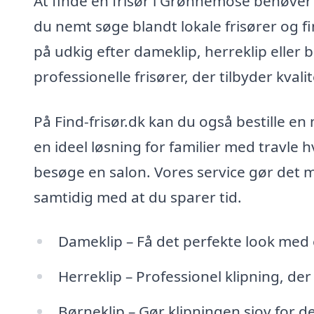
At finde en frisør i Grønnemose behøver 
du nemt søge blandt lokale frisører og f
på udkig efter dameklip, herreklip eller 
professionelle frisører, der tilbyder kvalit
På Find-frisør.dk kan du også bestille en
en ideel løsning for familier med travle h
besøge en salon. Vores service gør det mu
samtidig med at du sparer tid.
Dameklip – Få det perfekte look med e
Herreklip – Professionel klipning, der 
Børneklip – Gør klipningen sjov for d