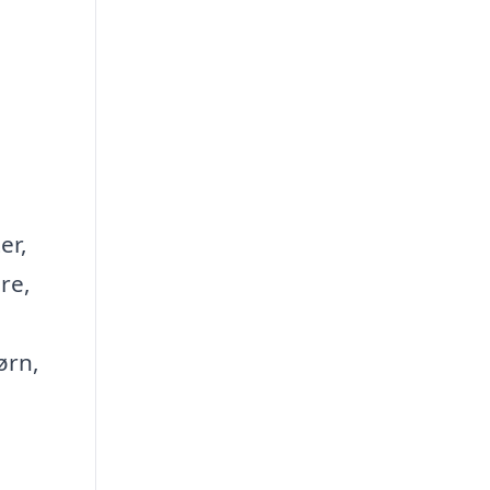
er,
re,
ørn,