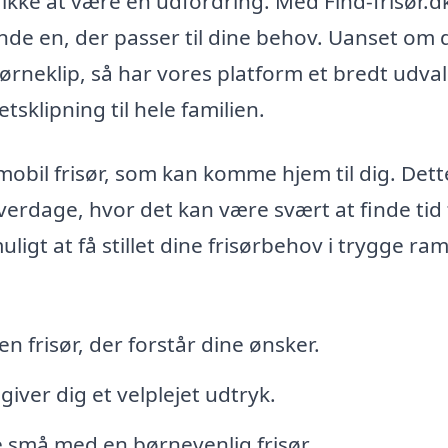
ikke at være en udfordring. Med Find-frisør.d
inde en, der passer til dine behov. Uanset om 
børneklip, så har vores platform et bredt udval
etsklipning til hele familien.
 mobil frisør, som kan komme hjem til dig. Dett
verdage, hvor det kan være svært at finde tid t
ligt at få stillet dine frisørbehov i trygge ra
n frisør, der forstår dine ønsker.
giver dig et velplejet udtryk.
e små med en børnevenlig frisør.