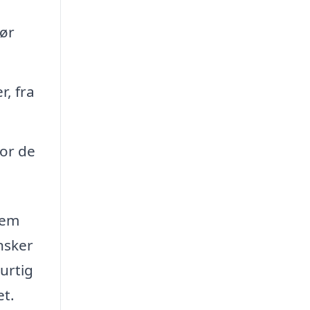
sør
, fra
for de
nem
nsker
urtig
et.