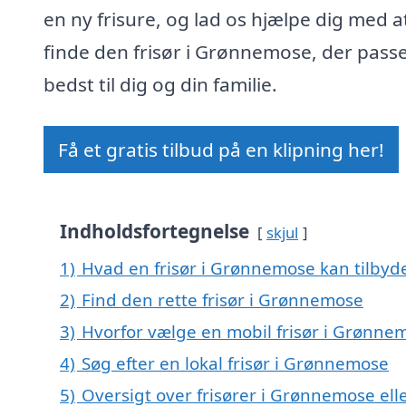
en ny frisure, og lad os hjælpe dig med a
finde den frisør i Grønnemose, der pass
bedst til dig og din familie.
Få et gratis tilbud på en klipning her!
Indholdsfortegnelse
skjul
1)
Hvad en frisør i Grønnemose kan tilbyd
2)
Find den rette frisør i Grønnemose
3)
Hvorfor vælge en mobil frisør i Grønne
4)
Søg efter en lokal frisør i Grønnemose
5)
Oversigt over frisører i Grønnemose e